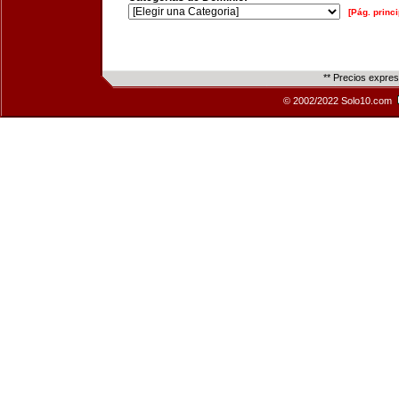
[Pág. princi
** Precios expre
© 2002/2022 Solo10.com