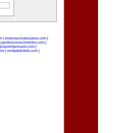
om
|
reservaciondevuelos.com
|
|
gestionconocimientos.com
|
grupoempresario.com
|
com
|
ventadetickets.com
|