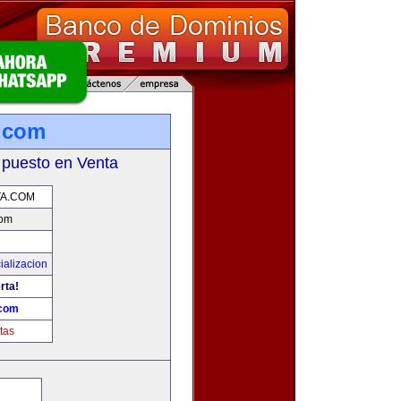
.com
 puesto en Venta
TA.COM
com
ializacion
rta!
.com
tas