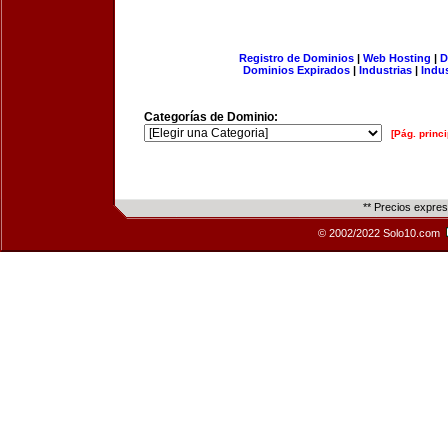
Registro de Dominios
|
Web Hosting
|
D
Dominios Expirados
|
Industrias
|
Indu
Categorías de Dominio:
[Pág. princi
** Precios expre
© 2002/2022 Solo10.com