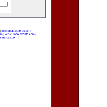
|
asistenciaviajeros.com
|
om
|
vehiculosalaventa.com
|
asmarcas.com
|