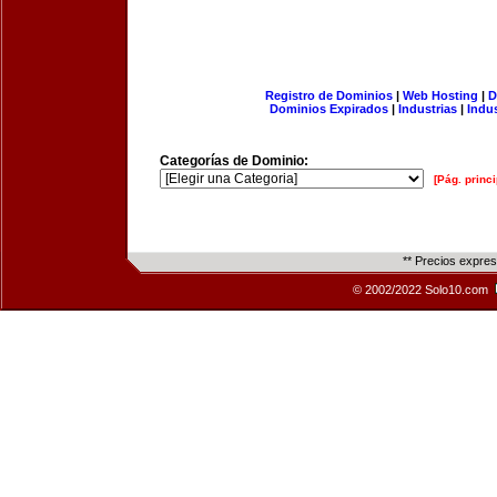
Registro de Dominios
|
Web Hosting
|
D
Dominios Expirados
|
Industrias
|
Indu
Categorías de Dominio:
[Pág. princi
** Precios expre
© 2002/2022 Solo10.com