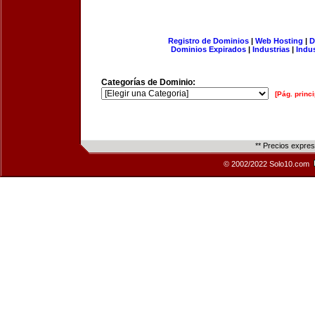
Registro de Dominios
|
Web Hosting
|
D
Dominios Expirados
|
Industrias
|
Indu
Categorías de Dominio:
[Pág. princi
** Precios expre
© 2002/2022 Solo10.com