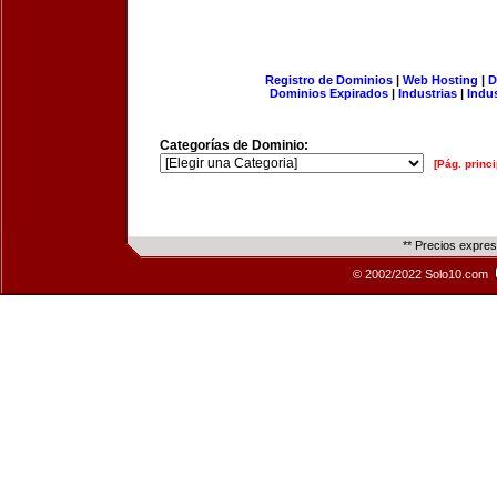
Registro de Dominios
|
Web Hosting
|
D
Dominios Expirados
|
Industrias
|
Indu
Categorías de Dominio:
[Pág. princi
** Precios expre
© 2002/2022 Solo10.com