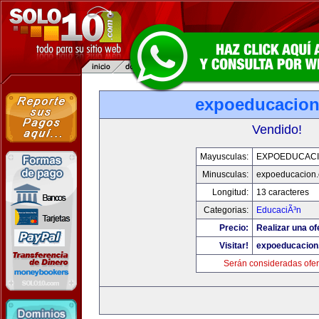
expoeducacio
Vendido!
Mayusculas:
EXPOEDUCAC
Minusculas:
expoeducacion
Longitud:
13 caracteres
Categorias:
EducaciÃ³n
Precio:
Realizar una of
Visitar!
expoeducacion
Serán consideradas ofer