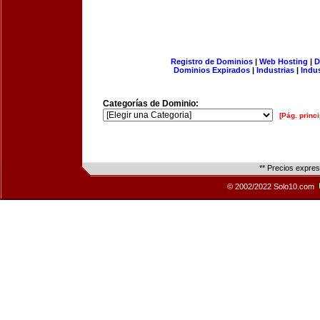
Registro de Dominios
|
Web Hosting
|
D
Dominios Expirados
|
Industrias
|
Indu
Categorías de Dominio:
[Pág. princi
** Precios expre
© 2002/2022 Solo10.com