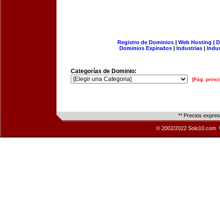
Registro de Dominios
|
Web Hosting
|
D
Dominios Expirados
|
Industrias
|
Indu
Categorías de Dominio:
[Pág. princi
** Precios expre
© 2002/2022 Solo10.com