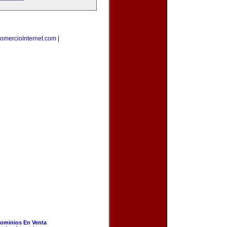
omercioInternet.com
|
ominios En Venta