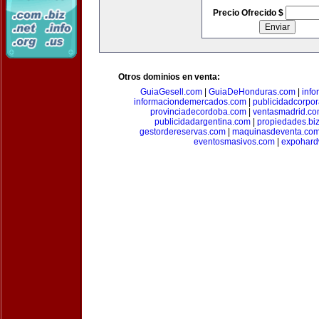
Precio Ofrecido $
Otros dominios en venta:
GuiaGesell.com
|
GuiaDeHonduras.com
|
inf
informaciondemercados.com
|
publicidadcorpor
provinciadecordoba.com
|
ventasmadrid.c
publicidadargentina.com
|
propiedades.bi
gestordereservas.com
|
maquinasdeventa.co
eventosmasivos.com
|
expohard