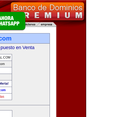
.com
 puesto en Venta
AL.COM
com
ferta!
.com
tas