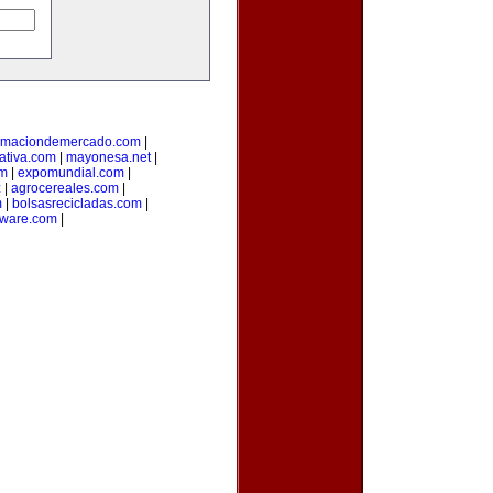
ormaciondemercado.com
|
ativa.com
|
mayonesa.net
|
om
|
expomundial.com
|
z
|
agrocereales.com
|
m
|
bolsasrecicladas.com
|
ware.com
|