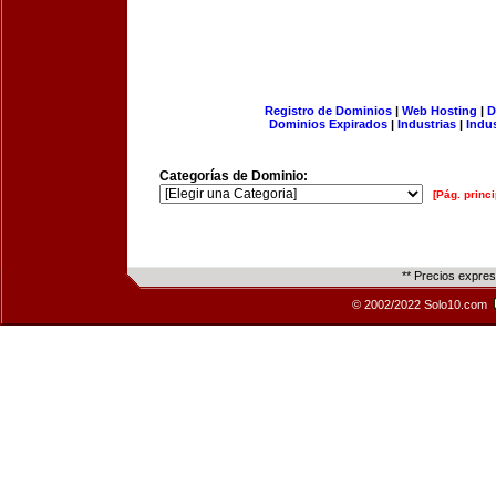
Registro de Dominios
|
Web Hosting
|
D
Dominios Expirados
|
Industrias
|
Indu
Categorías de Dominio:
[Pág. princi
** Precios expre
© 2002/2022 Solo10.com