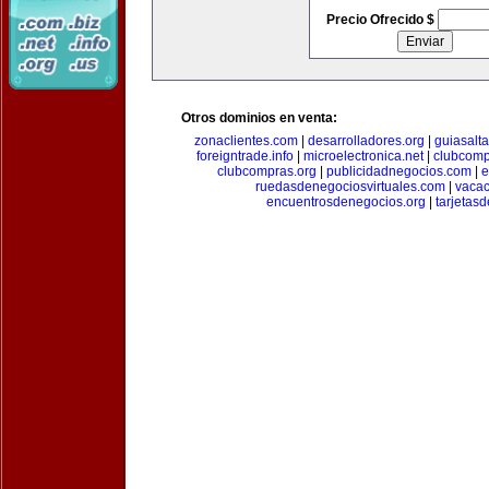
Precio Ofrecido $
Otros dominios en venta:
zonaclientes.com
|
desarrolladores.org
|
guiasalt
foreigntrade.info
|
microelectronica.net
|
clubcom
clubcompras.org
|
publicidadnegocios.com
|
e
ruedasdenegociosvirtuales.com
|
vacac
encuentrosdenegocios.org
|
tarjetas