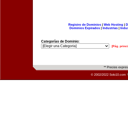
Registro de Dominios
|
Web Hosting
|
D
Dominios Expirados
|
Industrias
|
Indu
Categorías de Dominio:
[Pág. princi
** Precios expre
© 2002/2022 Solo10.com