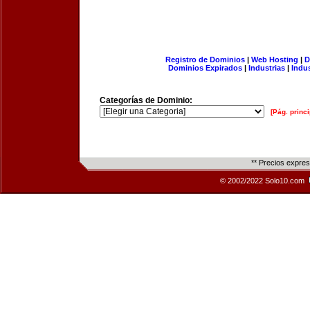
Registro de Dominios
|
Web Hosting
|
D
Dominios Expirados
|
Industrias
|
Indu
Categorías de Dominio:
[Pág. princi
** Precios expre
© 2002/2022 Solo10.com