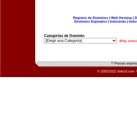
Registro de Dominios
|
Web Hosting
|
D
Dominios Expirados
|
Industrias
|
Indu
Categorías de Dominio:
[Pág. princi
** Precios expre
© 2002/2022 Solo10.com